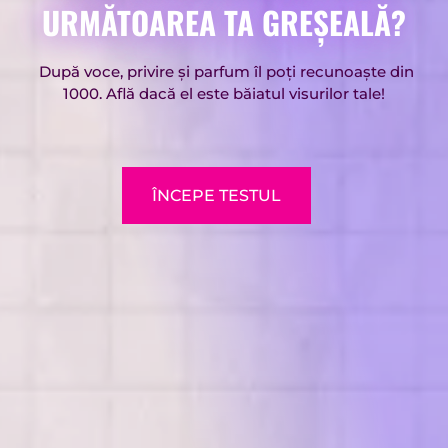
URMĂTOAREA TA GREȘEALĂ?
După voce, privire și parfum îl poți recunoaște din
1000. Află dacă el este băiatul visurilor tale!
ÎNCEPE TESTUL