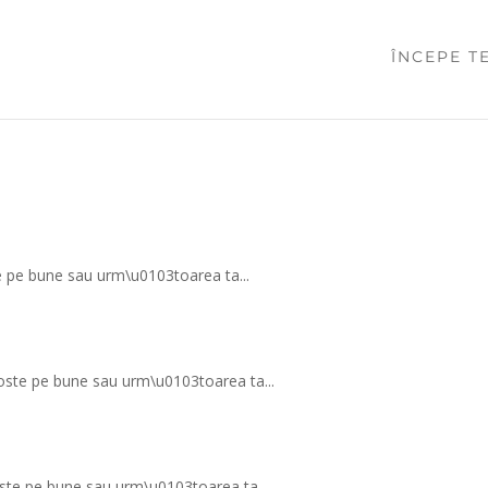
ÎNCEPE T
oste pe bune sau urm\u0103toarea ta...
agoste pe bune sau urm\u0103toarea ta...
agoste pe bune sau urm\u0103toarea ta...