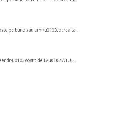
agoste pe bune sau urm\u0103toarea ta...
u00eendr\u0103gostit de B\u0102IATUL...