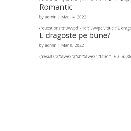
Romantic
by
admin
|
Mar 14, 2022
{“questions”:{“3wvpd”:{“id”:”3wvpd”,”title”:”E dr
E dragoste pe bune?
by
admin
|
Mar 9, 2022
{“results”:{“5twe8”:{“id”:”5twe8″,”title”:”Te-ai \
Archives
No archives to show.
Categories